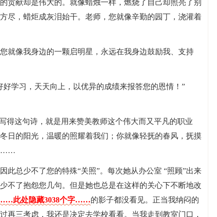
的贡献却是伟大的。就像蜡烛一样，燃烧了自己却照亮了别
方尽，蜡炬成灰泪始干。老师，您就像辛勤的园丁，浇灌着
您就像我身边的一颗启明星，永远在我身边鼓励我、支持
好好学习，天天向上，以优异的成绩来报答您的恩情！”
隐写得这句诗，就是用来赞美教师这个伟大而又平凡的职业
冬日的阳光，温暖的照耀着我们；你就像轻抚的春风，抚摸
……
此总少不了您的特殊“关照”。每次她从办公室 “照顾”出来
少不了抱怨您几句。但是她也总是在这样的关心下不断地改
……此处隐藏3038个字……
的影子都没看见。正当我纳闷的
过再三考虑，我还是决定去学校看看。当我走到教室门口，