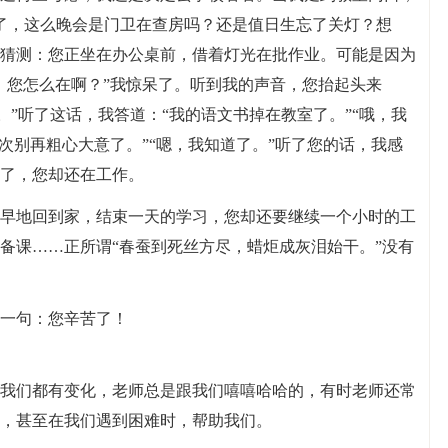
了，这么晚会是门卫在查房吗？还是值日生忘了关灯？想
猜测：您正坐在办公桌前，借着灯光在批作业。可能是因为
，您怎么在啊？”我惊呆了。听到我的声音，您抬起头来
。”听了这话，我答道：“我的语文书掉在教室了。”“哦，我
次别再粗心大意了。”“嗯，我知道了。”听了您的话，我感
了，您却还在工作。
早地回到家，结束一天的学习，您却还要继续一个小时的工
备课……正所谓“春蚕到死丝方尽，蜡炬成灰泪始干。”没有
一句：您辛苦了！
我们都有变化，老师总是跟我们嘻嘻哈哈的，有时老师还常
，甚至在我们遇到困难时，帮助我们。