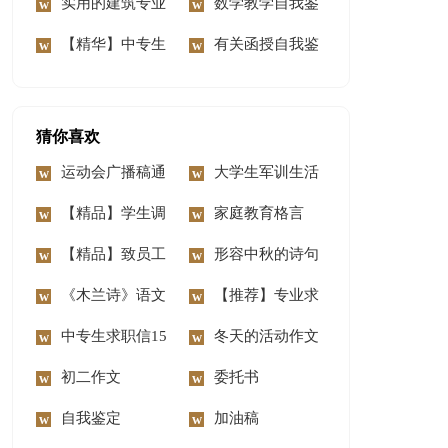
我鉴定合集7篇
实用的建筑专业
文集合10篇
数学教学自我鉴
自我鉴定3篇
【精华】中专生
定
有关函授自我鉴
自我鉴定10篇
定集合6篇
猜你喜欢
运动会广播稿通
大学生军训生活
用15篇
【精品】学生调
心得体会
家庭教育格言
查报告集合六篇
【精品】致员工
形容中秋的诗句
家属的慰问信3篇
《木兰诗》语文
【推荐】专业求
教案
中专生求职信15
职信模板合集六篇
冬天的活动作文
篇
初二作文
委托书
自我鉴定
加油稿