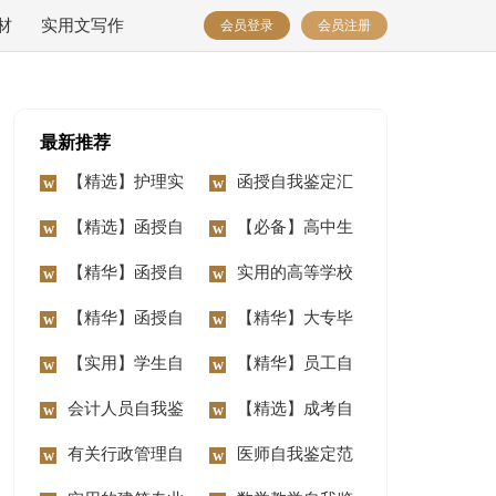
材
实用文写作
会员登录
会员注册
最新推荐
【精选】护理实
函授自我鉴定汇
习生自我鉴定4篇
【精选】函授自
总八篇
【必备】高中生
我鉴定范文汇总5篇
【精华】函授自
自我鉴定锦集七篇
实用的高等学校
我鉴定汇总9篇
【精华】函授自
毕业生登记表自我鉴
【精华】大专毕
我鉴定汇总5篇
【实用】学生自
定汇编6篇
业生的自我鉴定三篇
【精华】员工自
我鉴定汇总7篇
会计人员自我鉴
我鉴定模板8篇
【精选】成考自
定
有关行政管理自
我鉴定4篇
医师自我鉴定范