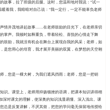
的故事，拉了班级的后腿。这时，您温和地对我说：“试一
温暖着我，我暗暗对自己说：“我一定行，一定不能辜负老师
声情并茂地讲起故事……在老师鼓励的目光下，在老师亲切
的掌声。我顿时如释重负，带着轻松、喜悦的心情走下舞
的鼓励，我就没有机会在舞台上展现自我的风采；老师，如
，是您用心的培育，我才展开美丽的双翼，在梦想的天空翱
师，您是一棵大树，为我们遮风挡雨；老师，您是一把钥
知识。课堂上，老师用抑扬顿挫的语调，把课本知识讲得栩
们加深对课文的理解，使深奥的知识浅显易懂、深入浅出。课
您总是反复讲解，不厌其烦，把您的学问毫无保留地传授给