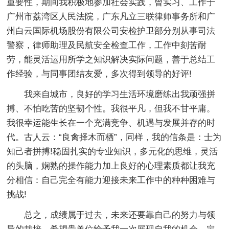
重要性，期间我积极地参加社会实践，曾实习、工作于
广州市荔湾区人民法院，广东凡立三联律师事务所和广
州白云国际机场股份有限公司安检护卫部分别从事司法
警察，律师助理及民航安全检查工作，工作中刻苦耐
劳，能灵活运用所学之知识解决实际问题，善于总结工
作经验，与同事团结友爱，多次得到领导的好评!
我来自城市，良好的学习生活环境磨练出我顽强拼
搏、不怕吃苦的坚韧个性。我很平凡，但我不甘平庸。
我很幸运能生长在一个充满竞争、机遇与发展并存的时
代。古人云：“良禽择木而栖”，同样，我的信条是：士为
知己者拼搏!稳固扎实的专业知识，多元化的思维，灵活
的头脑，娴熟的操作能力加上良好的心理素质都让我充
分相信：自己完全有能力迎接未来工作中的种种困难与
挑战!
总之，成绩属于过去，未来还要靠自己的努力与领