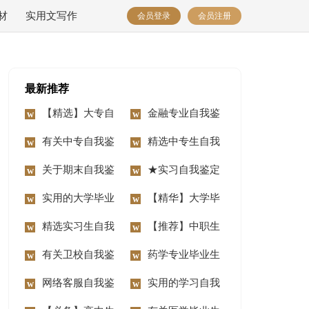
材
实用文写作
会员登录
会员注册
最新推荐
【精选】大专自
金融专业自我鉴
我鉴定范文汇编六篇
有关中专自我鉴
定集合六篇
精选中专生自我
定四篇
关于期末自我鉴
鉴定集合六篇
★实习自我鉴定
定3篇
实用的大学毕业
15篇
【精华】大学毕
生的自我鉴定3篇
精选实习生自我
业生自我鉴定四篇
【推荐】中职生
鉴定三篇
有关卫校自我鉴
自我鉴定三篇
药学专业毕业生
定范文汇编九篇
网络客服自我鉴
自我鉴定模板锦集七
实用的学习自我