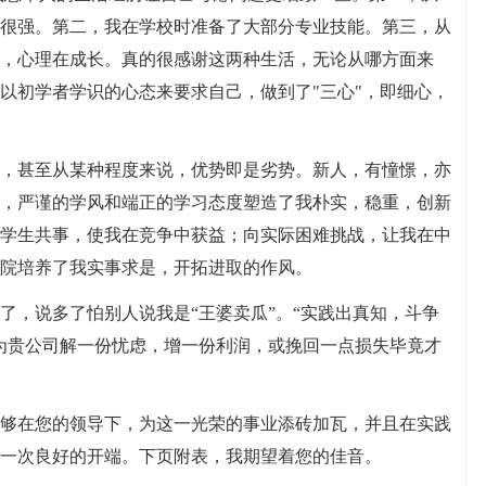
很强。第二，我在学校时准备了大部分专业技能。第三，从
，心理在成长。真的很感谢这两种生活，无论从哪方面来
以初学者学识的心态来要求自己，做到了"三心"，即细心，
，甚至从某种程度来说，优势即是劣势。新人，有憧憬，亦
，严谨的学风和端正的学习态度塑造了我朴实，稳重，创新
学生共事，使我在竞争中获益；向实际困难挑战，让我在中
院培养了我实事求是，开拓进取的作风。
了，说多了怕别人说我是“王婆卖瓜”。“实践出真知，斗争
为贵公司解一份忧虑，增一份利润，或挽回一点损失毕竟才
够在您的领导下，为这一光荣的事业添砖加瓦，并且在实践
一次良好的开端。下页附表，我期望着您的佳音。