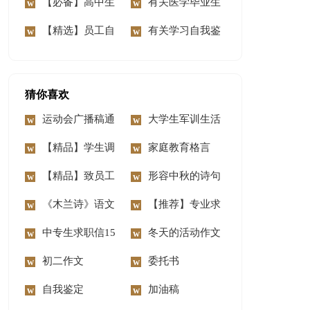
定
【必备】高中生
篇
鉴定3篇
有关医学毕业生
自我鉴定3篇
【精选】员工自
自我鉴定锦集五篇
有关学习自我鉴
我鉴定汇总九篇
定四篇
猜你喜欢
运动会广播稿通
大学生军训生活
用15篇
【精品】学生调
心得体会
家庭教育格言
查报告集合六篇
【精品】致员工
形容中秋的诗句
家属的慰问信3篇
《木兰诗》语文
【推荐】专业求
教案
中专生求职信15
职信模板合集六篇
冬天的活动作文
篇
初二作文
委托书
自我鉴定
加油稿