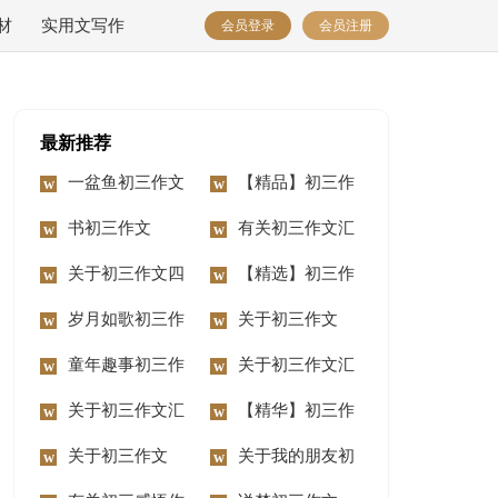
材
实用文写作
会员登录
会员注册
最新推荐
一盆鱼初三作文
【精品】初三作
书初三作文
文合集七篇
有关初三作文汇
关于初三作文四
编九篇
【精选】初三作
篇
岁月如歌初三作
文汇总十篇
关于初三作文
文
童年趣事初三作
300字三篇
关于初三作文汇
文10篇
关于初三作文汇
编7篇
【精华】初三作
编10篇
关于初三作文
文集锦10篇
关于我的朋友初