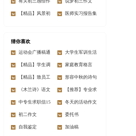
300字汇编4篇
有关初三感悟作
三作文汇编9篇
说梦初三作文
文300字4篇
【精品】风景初
医师实习报告集
三作文合集6篇
合5篇
猜你喜欢
运动会广播稿通
大学生军训生活
用15篇
【精品】学生调
心得体会
家庭教育格言
查报告集合六篇
【精品】致员工
形容中秋的诗句
家属的慰问信3篇
《木兰诗》语文
【推荐】专业求
教案
中专生求职信15
职信模板合集六篇
冬天的活动作文
篇
初二作文
委托书
自我鉴定
加油稿