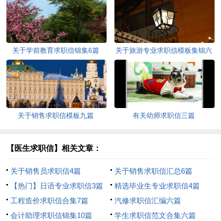
关于学前教育求职信锦集6篇
关于旅游专业求职信模板集锦六
篇
关于销售求职信模板九篇
有关幼师求职信三篇
【医生求职信】相关文章：
关于销售员求职信4篇
关于销售求职信汇总6篇
【热门】日语专业求职信3篇
精选毕业生专业求职信4篇
工程造价求职信合集7篇
汽修求职信汇编六篇
会计助理求职信锦集10篇
学生求职信范文合集六篇