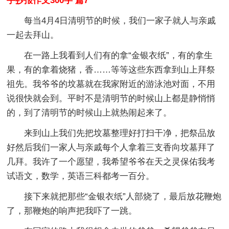
手抄报作文300字 篇7
每当4月4日清明节的时候，我们一家子就人与亲戚
一起去拜山。
在一路上我看到人们有的拿“金银衣纸”，有的拿生
果，有的拿着烧猪，香……等等这些东西拿到山上拜祭
祖先。我爷爷的坟墓就在我家附近的游泳池对面，不用
说很快就会到。平时不是清明节的时候山上都是静悄悄
的，到了清明节的时候山上就热闹起来了。
来到山上我们先把坟墓整理好打扫干净，把祭品放
好然后我们一家人与亲戚每个人拿着三支香向坟墓拜了
几拜。我许了一个愿望，我希望爷爷在天之灵保佑我考
试语文，数学，英语三科都考一百分。
接下来就把那些“金银衣纸”人部烧了，最后放花鞭炮
了，那鞭炮的响声把我吓了一跳。