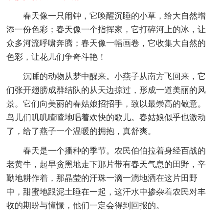
春天像一只闹钟，它唤醒沉睡的小草，给大自然增
添一份色彩；春天像一个指挥家，它打碎河上的冰，让
众多河流呼啸奔腾；春天像一幅画卷，它收集大自然的
色彩，让花儿们争奇斗艳！
沉睡的动物从梦中醒来。小燕子从南方飞回来，它
们张开翅膀成群结队的从天边掠过，形成一道美丽的风
景。它们向美丽的春姑娘招招手，致以最崇高的敬意。
鸟儿们叽叽喳喳地唱着欢快的歌儿。春姑娘似乎也激动
了，给了燕子一个温暖的拥抱，真舒爽。
春天是一个播种的季节。农民伯伯拉着身经百战的
老黄牛，起早贪黑地走下那片带有春天气息的田野，辛
勤地耕作着，那晶莹的汗珠一滴一滴地洒在这片田野
中，甜蜜地跟泥土睡在一起，这汗水中掺杂着农民对丰
收的期盼与憧憬，他们一定会得到回报的。