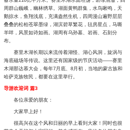
蓄水量210亿平方米。赛里木湖水面坦荡，碧绿清澈，四
周群山巍峨，幽林绣草。湖面黄鸭群集，水鸟啾鸣，天
鹅掠水，鱼翔浅底，充满盎然生机，四周漫山遍野层层
叠叠的松柏苍翠墨绿，湖滨碧草繁花，毡房星点，马嘶
羊咩，风景如诗如画。湖周有乌孙墓、岩画、石刻分
布。
赛里木湖长期以来流传着湖怪、湖心风洞，旋涡与
海底磁场等传说。这里还有国家级的节庆活动——赛里
木湖那达慕大会，每年7月底、8月初，当地的蒙古族和
哈萨克族牧民，都要在这里举行。
导游欢迎词 篇3
各位亲爱的朋友：
大家早上好！
很高兴在这个风和日丽的早上看到大家！同时也很