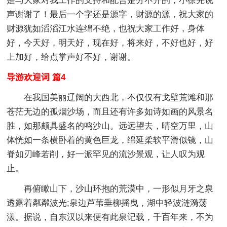
是与大家对我工作的支持和配合是分不开的，小徐先说
声谢谢了！最后一个字还是源字，财源的源，祝大家的
财源犹如滔滔江水连绵不绝，也祝大家工作好，身体
好，今天好，明天好，现在好，将来好，不好也好，好
上加好，给点掌声好不好，谢谢。
导游欢迎词 篇4
在我国美丽辽阔的大西北，不仅仅有戈壁荒滩和那
苍茫无边的孤烟沙场，而且还有许多如诗如画的风景名
胜，如那颇具盛名的鸣沙山。远远望去，晴空万里，山
体恍如一条横卧着的黄色巨龙，绵延柔软平滑似镜，山
脊如刃峰若削，好一派罕见的流沙景观，让人叹为观
止。
再俯瞰山下，沙山环抱的荒漠中，一形似月牙之泉
透露着粼粼波光;泉边芦苇垂柳摇曳，湖中轻波涟漪荡
漾。据说，自东汉以来便有此泉记载，千百年来，不为