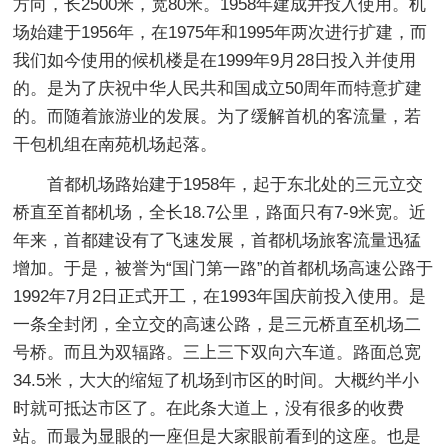
方向，长2500米，宽80米。1958年建成并投入使用。机
场始建于1956年，在1975年和1995年两次进行扩建，而
我们如今使用的候机楼是在1999年9月28日投入并使用
的。是为了庆祝中华人民共和国成立50周年而特意扩建
的。而随着旅游业的发展。为了缓解首机的客流量，若
干包机组在南苑机场起落。
首都机场路始建于1958年，起于东北处的三元立交
桥直至首都机场，全长18.7公里，路面只有7-9米宽。近
年来，首都建设有了飞速发展，首都机场旅客流量迅猛
增加。于是，被誉为“国门第一路”的首都机场高速公路于
1992年7月2日正式开工，在1993年国庆前投入使用。是
一条全封闭，全立交的高速公路，是三元桥直至机场二
号桥。而且为双辐路。三上三下双向六车道。路面总宽
34.5米，大大的缩短了机场到市区的时间。大概约半小
时就可抵达市区了。在此条大道上，没有很多的收费
站。而最为显眼的一座但是大家眼前看到的这座。也是