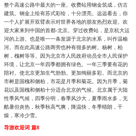
整个高速公路中最大的一座。收费站用钢金筑成，仿古
建筑。钢金上绘有苏式彩绘，十分漂亮。远远看去，你
一个人扩展开双臂表示对世界各地的朋友热烈欢迎。欢
迎大家来到中国的首都-北京。穿过收费站，是京杭大运
河的上游。也是唯一一条发源于北京的水系，叫作温榆
河。而在此高速公路两旁也种有很多的树。杨树，柏
树，槐树等等。因为北京市人民政府动员全市人民保护
环境，让北京一年四季都拥有绿色。一年三季要有花的
陪衬。使北京更加生气勃勃。更加绚丽多彩。而北京的
市树是国槐和侧柏，市花是月季和菊花。因为月季，菊
花以及国槐和侧柏十分适合北京的气候。北京属于大陆
性季风气候，四季分明，春季风沙大，夏季雨水多，无
酷暑但炎热，秋季秋高气爽，降温快，冬季晴朗，干
燥，寒冷少雪。
导游欢迎词 篇8