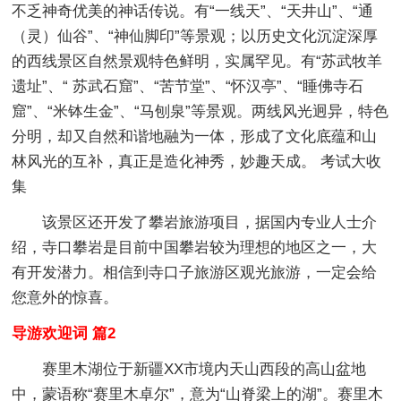
不乏神奇优美的神话传说。有“一线天”、“天井山”、“通
（灵）仙谷”、“神仙脚印”等景观；以历史文化沉淀深厚
的西线景区自然景观特色鲜明，实属罕见。有“苏武牧羊
遗址”、“ 苏武石窟”、“苦节堂”、“怀汉亭”、“睡佛寺石
窟”、“米钵生金”、“马刨泉”等景观。两线风光迥异，特色
分明，却又自然和谐地融为一体，形成了文化底蕴和山
林风光的互补，真正是造化神秀，妙趣天成。 考试大收
集
该景区还开发了攀岩旅游项目，据国内专业人士介
绍，寺口攀岩是目前中国攀岩较为理想的地区之一，大
有开发潜力。相信到寺口子旅游区观光旅游，一定会给
您意外的惊喜。
导游欢迎词 篇2
赛里木湖位于新疆XX市境内天山西段的高山盆地
中，蒙语称“赛里木卓尔”，意为“山脊梁上的湖”。赛里木