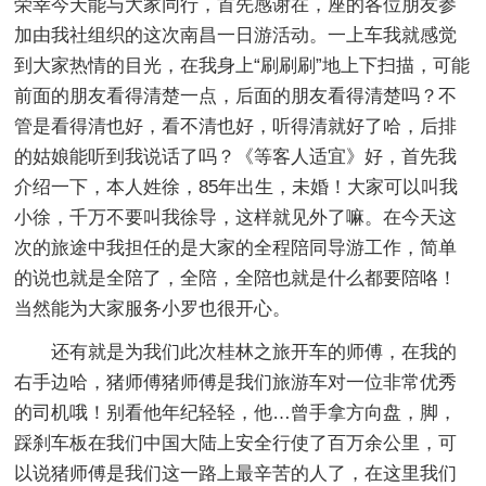
荣幸今天能与大家同行，首先感谢在，座的各位朋友参
加由我社组织的这次南昌一日游活动。一上车我就感觉
到大家热情的目光，在我身上“刷刷刷”地上下扫描，可能
前面的朋友看得清楚一点，后面的朋友看得清楚吗？不
管是看得清也好，看不清也好，听得清就好了哈，后排
的姑娘能听到我说话了吗？《等客人适宜》好，首先我
介绍一下，本人姓徐，85年出生，未婚！大家可以叫我
小徐，千万不要叫我徐导，这样就见外了嘛。在今天这
次的旅途中我担任的是大家的全程陪同导游工作，简单
的说也就是全陪了，全陪，全陪也就是什么都要陪咯！
当然能为大家服务小罗也很开心。
还有就是为我们此次桂林之旅开车的师傅，在我的
右手边哈，猪师傅猪师傅是我们旅游车对一位非常优秀
的司机哦！别看他年纪轻轻，他…曾手拿方向盘，脚，
踩刹车板在我们中国大陆上安全行使了百万余公里，可
以说猪师傅是我们这一路上最辛苦的人了，在这里我们