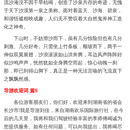
流沙淹没不因干旱枯竭，创造了沙泉共存的奇迹，无愧
于天下沙漠第一泉之美称。面对着蓝天、沙海、碧泉，
和谐恬谧相映成趣，人们无不赞叹着大自然鬼斧神工造
化之神奇。
下山时，不妨滑沙而下，虽有几分惊险但也有几分
刺激、几分好奇。只需坐上竹条板，顺坡而下，两手一
伸似双翼展翅，沙浪滚滚如山洪奔腾，耳边风声阵阵好
似沙鸣声声，恍然犹如全身腾空而起，惊心动魄一刹
那，即已到得山脚下，真正是一种无法言喻的飞流直下
之飘飘然感。
导游欢迎词 篇5
各位游客朋友们，你们好，欢迎来到湖南省的省会
长沙市!我是导游刘佳，来自湖南欢乐国际旅行社，在今
后的几天里，我将和我们驾驶经验丰富的李师傅竭诚为
您提供服务。如有任何问题，可以向我提出，我将竭尽