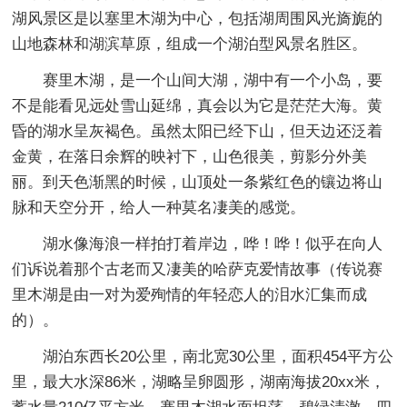
湖风景区是以塞里木湖为中心，包括湖周围风光旖旎的
山地森林和湖滨草原，组成一个湖泊型风景名胜区。
赛里木湖，是一个山间大湖，湖中有一个小岛，要
不是能看见远处雪山延绵，真会以为它是茫茫大海。黄
昏的湖水呈灰褐色。虽然太阳已经下山，但天边还泛着
金黄，在落日余辉的映衬下，山色很美，剪影分外美
丽。到天色渐黑的时候，山顶处一条紫红色的镶边将山
脉和天空分开，给人一种莫名凄美的感觉。
湖水像海浪一样拍打着岸边，哗！哗！似乎在向人
们诉说着那个古老而又凄美的哈萨克爱情故事（传说赛
里木湖是由一对为爱殉情的年轻恋人的泪水汇集而成
的）。
湖泊东西长20公里，南北宽30公里，面积454平方公
里，最大水深86米，湖略呈卵圆形，湖南海拔20xx米，