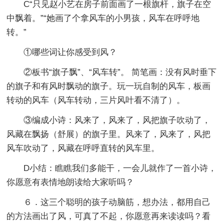
C“只见赵小艺在房子前面画了一根旗杆，旗子在空
中飘着。”“她画了个拿风车的小男孩，风车在呼呼地
转。”
①哪些词让你感受到风？
②板书“旗子飘”、“风车转”。 简笔画：没有风时垂下
的旗子和有风时飘动的旗子。玩一玩自制的风车，板画
转动的风车（风车转动，三片风叶看不清了）。
③编成小诗：风来了，风来了，风把旗子吹动了，
风藏在飘扬（舒展）的旗子里。风来了，风来了，风把
风车吹动了，风藏在呼呼直转的风车里。
D小结：瞧瞧我们多能干，一会儿就作了一首小诗，
你愿意有表情地朗读给大家听吗？
６．这三个聪明的孩子动脑筋，想办法，都用自己
的方法画出了风，可真了不起，你愿意再来读读吗？看