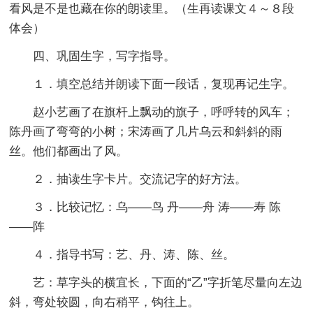
看风是不是也藏在你的朗读里。（生再读课文４～８段
体会）
四、巩固生字，写字指导。
１．填空总结并朗读下面一段话，复现再记生字。
赵小艺画了在旗杆上飘动的旗子，呼呼转的风车；
陈丹画了弯弯的小树；宋涛画了几片乌云和斜斜的雨
丝。他们都画出了风。
２．抽读生字卡片。交流记字的好方法。
３．比较记忆：乌――鸟 丹――舟 涛――寿 陈
――阵
４．指导书写：艺、丹、涛、陈、丝。
艺：草字头的横宜长，下面的“乙”字折笔尽量向左边
斜，弯处较圆，向右稍平，钩往上。