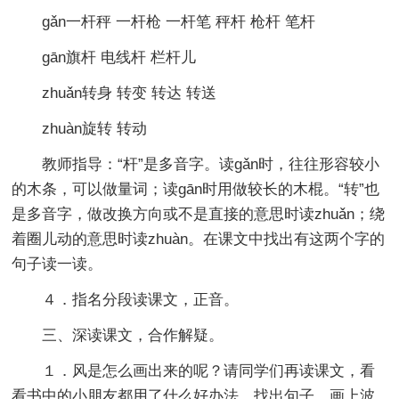
ɡǎn一杆秤 一杆枪 一杆笔 秤杆 枪杆 笔杆
ɡān旗杆 电线杆 栏杆儿
zhuǎn转身 转变 转达 转送
zhuàn旋转 转动
教师指导：“杆”是多音字。读ɡǎn时，往往形容较小
的木条，可以做量词；读ɡān时用做较长的木棍。“转”也
是多音字，做改换方向或不是直接的意思时读zhuǎn；绕
着圈儿动的意思时读zhuàn。在课文中找出有这两个字的
句子读一读。
４．指名分段读课文，正音。
三、深读课文，合作解疑。
１．风是怎么画出来的呢？请同学们再读课文，看
看书中的小朋友都用了什么好办法。找出句子，画上波