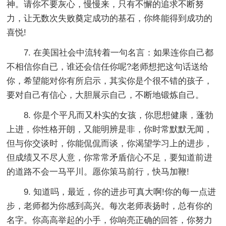
神。请你不要灰心，慢慢来，只有不懈的追求不断努
力，让无数次失败奠定成功的基石，你终能得到成功的
喜悦!
7. 在美国社会中流转着一句名言：如果连你自己都
不相信你自已，谁还会信任你呢?老师想把这句话送给
你，希望能对你有所启示，其实你是个很不错的孩子，
要对自己有信心，大胆展示自己，不断地锻炼自己。
8. 你是个平凡而又朴实的女孩，你思想健康，蓬勃
上进，你性格开朗，又能明辨是非，你时常默默无闻，
但与你交谈时，你能侃侃而谈，你渴望学习上的进步，
但成绩又不尽人意，你常常矛盾信心不足，要知道前进
的道路不会一马平川。愿你策马前行，快马加鞭!
9. 知道吗，最近，你的进步可真大啊!你的每一点进
步，老师都为你感到高兴。每次老师表扬时，总有你的
名字。你高高举起的小手，你响亮正确的回答，你努力