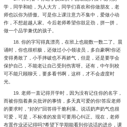
学，同学和睦，为人大方，同学们喜欢和你做朋友，老
师也以你为骄傲。可是你上课注意力不集中，爱做小动
作，不想超越人家。今后老师希望你鼓足劲，拼一拼，
做一个品学兼优的孩子。
18. 你的字写得真漂亮，在班上也能数一数二了。晨
诵时，你也很积极，还做过小小领读员，多自豪啊!你还
变得勇敢了，小手摔破也不再娇气，但是，还是要学会
保护自己，不能老让自己受到伤害呀。还有，中午到校
可不能只顾聊天，要多看书啊，这样，才不会虚度时
光。
19. 老师一直记得开学时，因为没有记住你的名字，
而被你指着鼻尖批评的事情，多天真可爱的你!答应老师
的要求时，“好的!”回答得干脆利落。说话奶声奶气也很
可爱，可是，不标准的发音可要用心纠正。现在，老师
布置作业还记得吗?希望下学期能看到你说话的进步，课