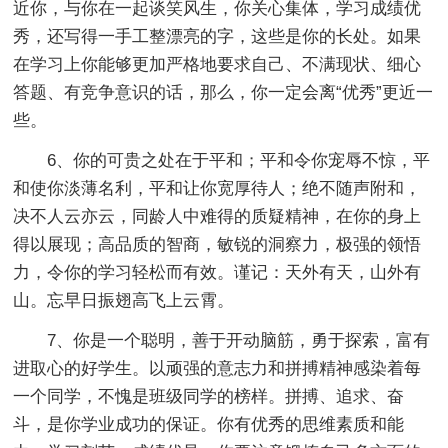
近你，与你在一起谈笑风生，你关心集体，学习成绩优
秀，还写得一手工整漂亮的字，这些是你的长处。如果
在学习上你能够更加严格地要求自己、不满现状、细心
答题、有竞争意识的话，那么，你一定会离“优秀”更近一
些。
6、你的可贵之处在于平和；平和令你宠辱不惊，平
和使你淡薄名利，平和让你宽厚待人；绝不随声附和，
决不人云亦云，同龄人中难得的质疑精神，在你的身上
得以展现；高品质的智商，敏锐的洞察力，极强的领悟
力，令你的学习轻松而有效。谨记：天外有天，山外有
山。忘早日振翅高飞上云霄。
7、你是一个聪明，善于开动脑筋，勇于探索，富有
进取心的好学生。以顽强的意志力和拼搏精神感染着每
一个同学，不愧是班级同学的榜样。拼搏、追求、奋
斗，是你学业成功的保证。你有优秀的思维素质和能