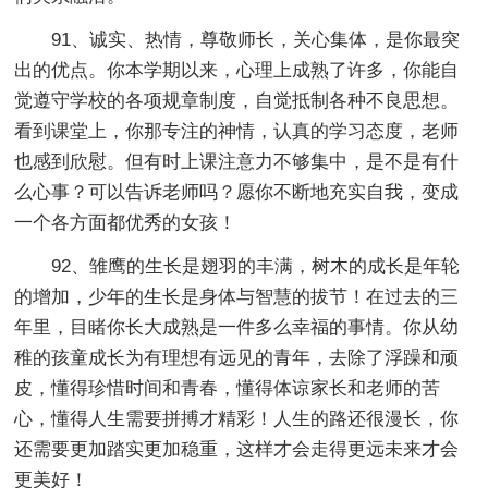
91、诚实、热情，尊敬师长，关心集体，是你最突
出的优点。你本学期以来，心理上成熟了许多，你能自
觉遵守学校的各项规章制度，自觉抵制各种不良思想。
看到课堂上，你那专注的神情，认真的学习态度，老师
也感到欣慰。但有时上课注意力不够集中，是不是有什
么心事？可以告诉老师吗？愿你不断地充实自我，变成
一个各方面都优秀的女孩！
92、雏鹰的生长是翅羽的丰满，树木的成长是年轮
的增加，少年的生长是身体与智慧的拔节！在过去的三
年里，目睹你长大成熟是一件多么幸福的事情。你从幼
稚的孩童成长为有理想有远见的青年，去除了浮躁和顽
皮，懂得珍惜时间和青春，懂得体谅家长和老师的苦
心，懂得人生需要拼搏才精彩！人生的路还很漫长，你
还需要更加踏实更加稳重，这样才会走得更远未来才会
更美好！