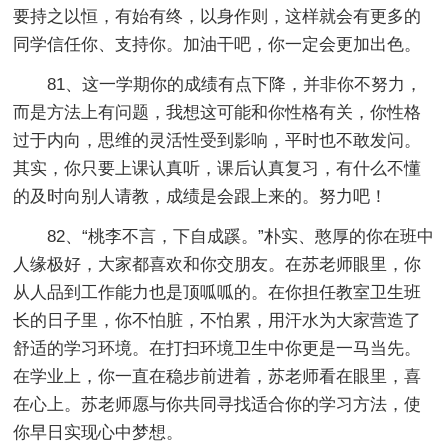
要持之以恒，有始有终，以身作则，这样就会有更多的
同学信任你、支持你。加油干吧，你一定会更加出色。
81、这一学期你的成绩有点下降，并非你不努力，
而是方法上有问题，我想这可能和你性格有关，你性格
过于内向，思维的灵活性受到影响，平时也不敢发问。
其实，你只要上课认真听，课后认真复习，有什么不懂
的及时向别人请教，成绩是会跟上来的。努力吧！
82、“桃李不言，下自成蹊。”朴实、憨厚的你在班中
人缘极好，大家都喜欢和你交朋友。在苏老师眼里，你
从人品到工作能力也是顶呱呱的。在你担任教室卫生班
长的日子里，你不怕脏，不怕累，用汗水为大家营造了
舒适的学习环境。在打扫环境卫生中你更是一马当先。
在学业上，你一直在稳步前进着，苏老师看在眼里，喜
在心上。苏老师愿与你共同寻找适合你的学习方法，使
你早日实现心中梦想。