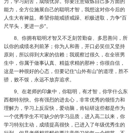
力，学习刻苦，成绩优异。你要注意锻炼自己多方面的
能力，全方位施展自己的聪明才智，我想这对你今后的
人生大有裨益。希望你能戒骄戒躁、积极进取，力争“百
尺竿头，更进一步”。
8、你拥有聪明才智又不乏刻苦勤奋、多思善问，所
以你的成绩名列前茅；你为人和善，开口必笑但又坚持
原则，所以得到大家的信赖；我观察过很久，在全班男
生中，你属于做事认真、精益求精的那种；你很自信，
这是一种很好的心态，但要记住“山外有山”的道理，胜不
骄，败不馁，永远不放弃追求。
9、在老师的印象中，你聪明，有才智，你学什么东
西都特别快。你有强烈的进去心，非常优秀的领悟力和
理解力，学习上反应快，爱动脑，肯钻研这些都是作为
一个优秀学生不可缺少的学习品质，进入高二以来，你
学习特别主动，成绩提高很快，已进入了年级优秀生的