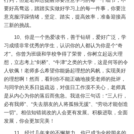
行列，但是老师想提醒你要注意学习的每一个细节，不
要好高骛远，踏踏实实做好学习上的每一件事，你要注
意克服浮躁情绪，坚定、踏实，提高效率，准备迎接高
三新的挑战。
10、你是一个热爱读书，善于钻研，爱好广泛，学
习成绩非常优秀的学生，认识你的人都认为你是个“奇
才”。你曾为班级和学校争得了荣誉，你树立起远大理
想，立志考上“剑桥”、“牛津”之类的大学，这是何等的令
人钦佩！老师多么希望你能扬起理想的风帆，实现美好
的理想啊！然而，看到你不能正确地接受老师的批评，
与同学的关系日益疏远，对值日工作漠不关心，老师真
是从内心为你的落后而焦急。我送你三句话：“三人行，
必有我师”、“失去朋友的人将孤独无援”、“劳动才能创造
一切”。相信知错就改的人会更有发展。积极进取，全面
发展，你会更加完美！
11、经过几年来的不懈努力，你已成为全校闻名的