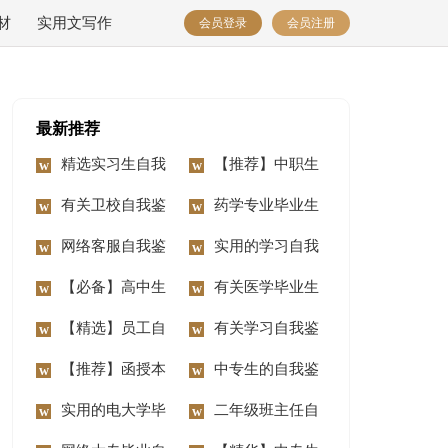
材
实用文写作
会员登录
会员注册
最新推荐
精选实习生自我
【推荐】中职生
鉴定三篇
有关卫校自我鉴
自我鉴定三篇
药学专业毕业生
定范文汇编九篇
网络客服自我鉴
自我鉴定模板锦集七
实用的学习自我
定
【必备】高中生
篇
鉴定3篇
有关医学毕业生
自我鉴定3篇
【精选】员工自
自我鉴定锦集五篇
有关学习自我鉴
我鉴定汇总九篇
【推荐】函授本
定四篇
中专生的自我鉴
科毕业自我鉴定4篇
实用的电大学毕
定合集十篇
二年级班主任自