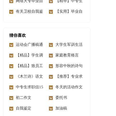
业生自我鉴定3篇
网络大专毕业自
我鉴定
【精华】中专生
我鉴定集合8篇
有关卫校自我鉴
自我鉴定合集8篇
【实用】毕业自
定集合7篇
我鉴定范文汇编七篇
猜你喜欢
运动会广播稿通
大学生军训生活
用15篇
【精品】学生调
心得体会
家庭教育格言
查报告集合六篇
【精品】致员工
形容中秋的诗句
家属的慰问信3篇
《木兰诗》语文
【推荐】专业求
教案
中专生求职信15
职信模板合集六篇
冬天的活动作文
篇
初二作文
委托书
自我鉴定
加油稿