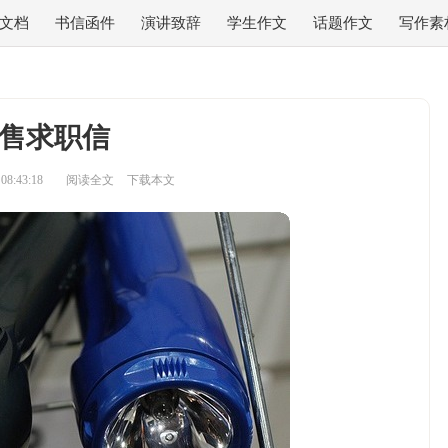
文档
书信函件
演讲致辞
学生作文
话题作文
写作素
售求职信
8:43:18
阅读全文
下载本文