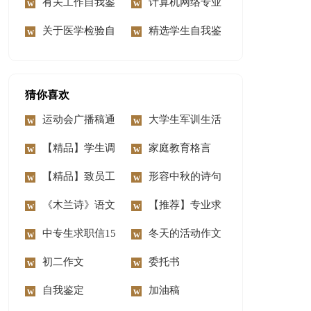
篇
我鉴定3篇
有关工作自我鉴
我鉴定6篇
计算机网络专业
定四篇
关于医学检验自
毕业生自我鉴定
精选学生自我鉴
我鉴定模板合集十篇
定三篇
猜你喜欢
运动会广播稿通
大学生军训生活
用15篇
【精品】学生调
心得体会
家庭教育格言
查报告集合六篇
【精品】致员工
形容中秋的诗句
家属的慰问信3篇
《木兰诗》语文
【推荐】专业求
教案
中专生求职信15
职信模板合集六篇
冬天的活动作文
篇
初二作文
委托书
自我鉴定
加油稿