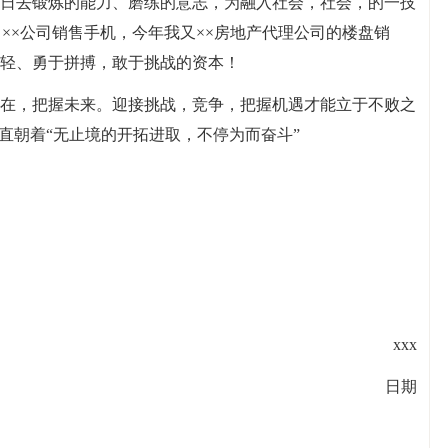
日去锻炼的能力、磨练的意志，为融入社会，社会，的一技
××公司销售手机，今年我又××房地产代理公司的楼盘销
轻、勇于拼搏，敢于挑战的资本！
在，把握未来。迎接挑战，竞争，把握机遇才能立于不败之
直朝着“无止境的开拓进取，不停为而奋斗”
xxx
日期