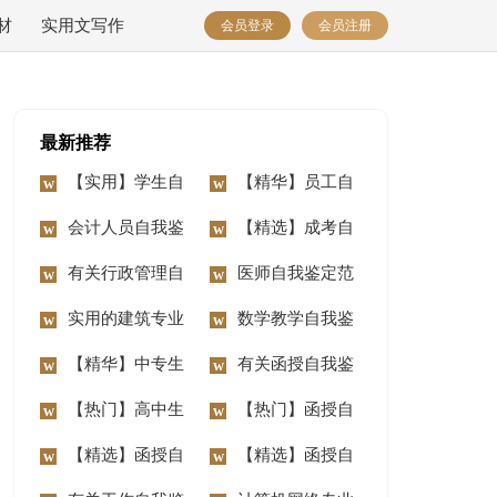
材
实用文写作
会员登录
会员注册
最新推荐
【实用】学生自
【精华】员工自
我鉴定汇总7篇
会计人员自我鉴
我鉴定模板8篇
【精选】成考自
定
有关行政管理自
我鉴定4篇
医师自我鉴定范
我鉴定合集7篇
实用的建筑专业
文集合10篇
数学教学自我鉴
自我鉴定3篇
【精华】中专生
定
有关函授自我鉴
自我鉴定10篇
【热门】高中生
定集合6篇
【热门】函授自
自我鉴定范文合集十
【精选】函授自
我鉴定集合9篇
【精选】函授自