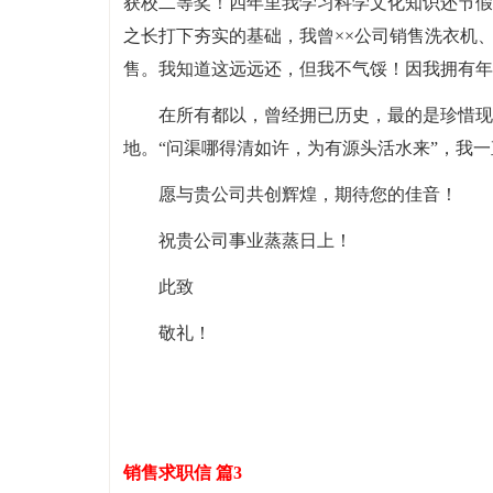
获校二等奖！四年里我学习科学文化知识还节假
之长打下夯实的基础，我曾××公司销售洗衣机、
售。我知道这远远还，但我不气馁！因我拥有年
在所有都以，曾经拥已历史，最的是珍惜现
地。“问渠哪得清如许，为有源头活水来”，我一
愿与贵公司共创辉煌，期待您的佳音！
祝贵公司事业蒸蒸日上！
此致
敬礼！
销售求职信 篇3