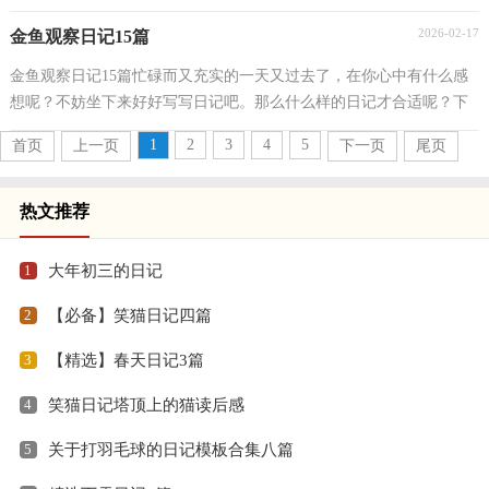
写日记头疼，下面是小编为大家收集的的记事日记9篇，...
2026-02-17
金鱼观察日记15篇
金鱼观察日记15篇忙碌而又充实的一天又过去了，在你心中有什么感
想呢？不妨坐下来好好写写日记吧。那么什么样的日记才合适呢？下
面是小编精心整理的金鱼观察日记，供大家参考借鉴，希...
1
2
3
4
5
首页
上一页
下一页
尾页
热文推荐
1
大年初三的日记
2
【必备】笑猫日记四篇
3
【精选】春天日记3篇
4
笑猫日记塔顶上的猫读后感
5
关于打羽毛球的日记模板合集八篇