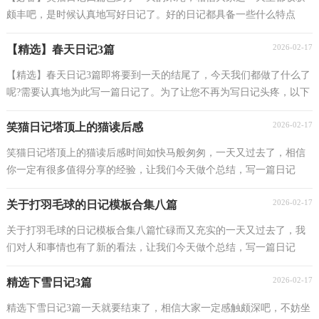
颇丰吧，是时候认真地写好日记了。好的日记都具备一些什么特点
呢？下面是小编收集整理的笑猫日记4篇，欢迎大家借鉴...
2026-02-17
【精选】春天日记3篇
【精选】春天日记3篇即将要到一天的结尾了，今天我们都做了什么了
呢?需要认真地为此写一篇日记了。为了让您不再为写日记头疼，以下
是小编整理的春天日记3篇，欢迎阅读，希望大家能...
2026-02-17
笑猫日记塔顶上的猫读后感
笑猫日记塔顶上的猫读后感时间如快马般匆匆，一天又过去了，相信
你一定有很多值得分享的经验，让我们今天做个总结，写一篇日记
吧。在写之前，要先考虑好内容和结构喔！以下是小编帮大家...
2026-02-17
关于打羽毛球的日记模板合集八篇
关于打羽毛球的日记模板合集八篇忙碌而又充实的一天又过去了，我
们对人和事情也有了新的看法，让我们今天做个总结，写一篇日记
吧。日记怎么写才不会千篇一律呢？以下是小编为大家收...
2026-02-17
精选下雪日记3篇
精选下雪日记3篇一天就要结束了，相信大家一定感触颇深吧，不妨坐