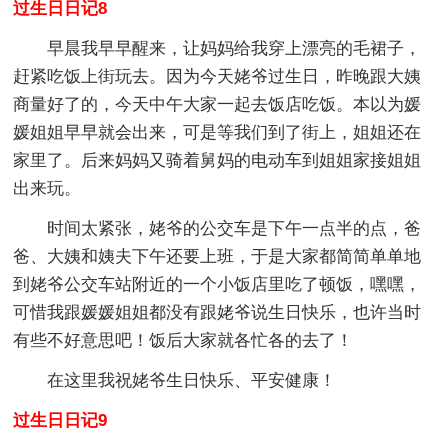
过生日日记8
早晨我早早醒来，让妈妈给我穿上漂亮的毛裙子，
赶紧吃饭上街玩去。因为今天姥爷过生日，昨晚跟大姨
商量好了的，今天中午大家一起去饭店吃饭。本以为媛
媛姐姐早早就会出来，可是等我们到了街上，姐姐还在
家里了。后来妈妈又骑着舅妈的电动车到姐姐家接姐姐
出来玩。
时间太紧张，姥爷的公交车是下午一点半的点，爸
爸、大姨和姨夫下午还要上班，于是大家都简简单单地
到姥爷公交车站附近的一个小饭店里吃了顿饭，嘿嘿，
可惜我跟媛媛姐姐都没有跟姥爷说生日快乐，也许当时
有些不好意思吧！饭后大家就各忙各的去了！
在这里我祝姥爷生日快乐、平安健康！
过生日日记9