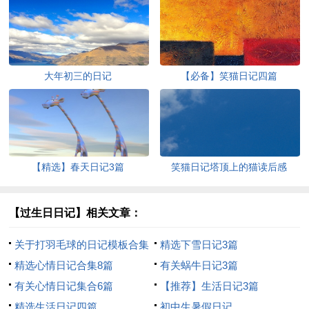
大年初三的日记
【必备】笑猫日记四篇
【精选】春天日记3篇
笑猫日记塔顶上的猫读后感
【过生日日记】相关文章：
关于打羽毛球的日记模板合集
精选下雪日记3篇
八篇
精选心情日记合集8篇
有关蜗牛日记3篇
有关心情日记集合6篇
【推荐】生活日记3篇
精选生活日记四篇
初中生暑假日记